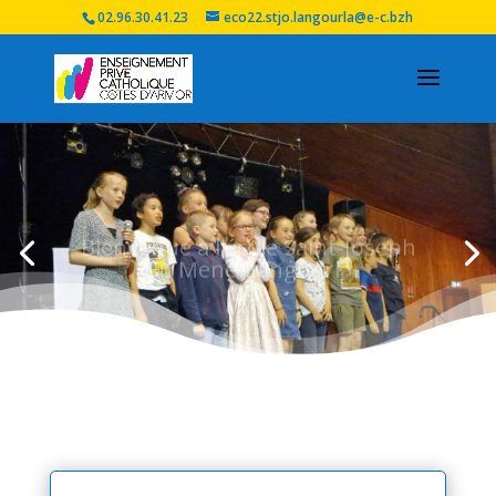
02.96.30.41.23
eco22.stjo.langourla@e-c.bzh
Bienvenue à l'école Saint-Joseph
du Mené-Langourla