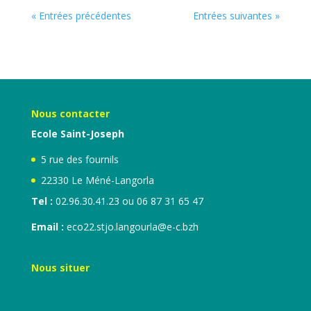
« Entrées précédentes
Entrées suivantes »
Nous contacter
Ecole Saint-Joseph
5 rue des fournils
22330 Le Méné-Langorla
Tel :
02.96.30.41.23 ou 06 87 31 65 47
Email :
eco22.stjo.langourla@e-c.bzh
Nous situer