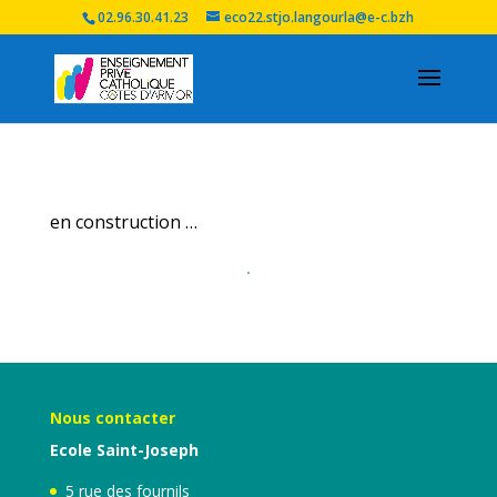
02.96.30.41.23
eco22.stjo.langourla@e-c.bzh
en construction …
Nous contacter
Ecole Saint-Joseph
5 rue des fournils