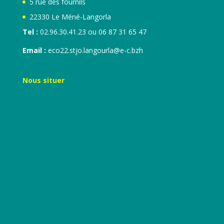
5 rue des fournils
22330 Le Méné-Langorla
Tel :
02.96.30.41.23 ou 06 87 31 65 47
Email :
eco22.stjo.langourla@e-c.bzh
Nous situer